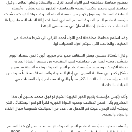
بحضور محافظ محافظة لحج اللواء أحمد التركي، والاستاذ وضاح الحالمي وكيل
محافظ لحج، ومدير مكتب الصحة بالمحافظة الدكتور عارف عياش، وأعضاء
السلطة المحلية، وبتمويل كريم من جمعية النجاة الخيرية بدولة الكويت، دشنت
مؤسسة ينابيع الخير الخيرية المخيم المجاني لعمليات إزالة المياه البيضاء وزراعة
العدسات تحت شعار (حملة ابصار) في مستشفى الوهط.
وقد استمع محافظ محافظة لحج اللواء أحمد التركي الى شرحا مفصلا عن
المخيم، والحالات التي سيتم اجراء العمليات لها.
وقال الأستاذ محسن جعفر السقاف مدير عام مديرية تُبن : نحن سعداء اليوم
بتدشين حملة ابصار في محافظة لحج، المقدمة من جمعية النجاة الخيرية
بدولة الكويت، وبتنفيذ مؤسسة ينابيع الخير الخيرية، وهذه الحملة ستسهم
بشكل كبير في معالجة العيون في إطار المديرية والمحافظة، مطالباً بمزيد من
الدعم وإستيعاب الحالات الأكثر فقراً والتي لاتستطيع إجراء العمليات في
العيادات الخاصة.
وأكد رئيس مؤسسة ينابيع الخير الخيرية الشيخ توفيق محمد حسين أن هذا
المشروع يأتي ضمن تدخلات جمعية النجاة الخيرية نظراً للوضع الإستثنائي الذي
يعيشه أبناء اليمن، حيث تم التدخل في عدد من المجالات خصوصاً مجال الغذاء
والمياه والصحة.
وأضاف مندوب مؤسسة ينابيع الخير الخيرية نادر محمد حسين أن هذا المخيم