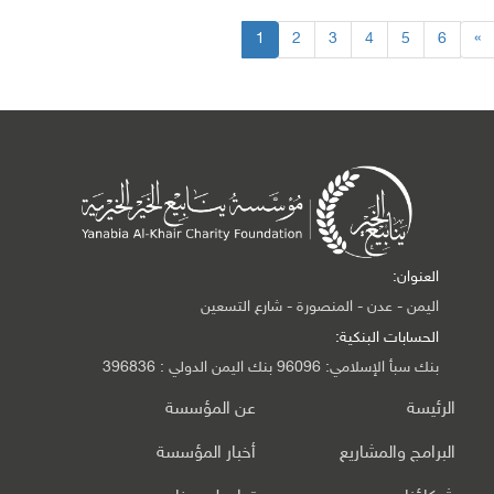
1
2
3
4
5
6
»
العنوان:
اليمن - عدن - المنصورة - شارع التسعين
الحسابات البنكية:
بنك سبأ الإسلامي: 96096 بنك اليمن الدولي : 396836
الرئيسة
عن المؤسسة
البرامج والمشاريع
أخبار المؤسسة