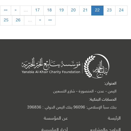
««
«
…
17
18
19
20
21
22
23
24
25
26
…
»
»»
العنوان:
اليمن - عدن - المنصورة - شارع التسعين
الحسابات البنكية:
بنك سبأ الإسلامي: 96096 بنك اليمن الدولي : 396836
الرئيسة
عن المؤسسة
البرامج والمشاريع
أخبار المؤسسة