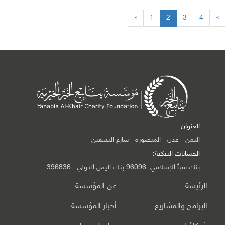
«
1
2
3
4
»
العنوان:
اليمن - عدن - المنصورة - شارع التسعين
الحسابات البنكية:
بنك سبأ الإسلامي: 96096 بنك اليمن الدولي : 396836
الرئيسة
عن المؤسسة
البرامج والمشاريع
أخبار المؤسسة