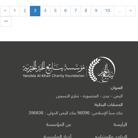
«
1
2
3
4
5
6
7
8
9
10
…
»
»»
العنوان:
اليمن - عدن - المنصورة - شارع التسعين
الحسابات البنكية:
بنك سبأ الإسلامي: 96096 بنك اليمن الدولي : 396836
الرئيسة
عن المؤسسة
البرامج والمشاريع
أخبار المؤسسة