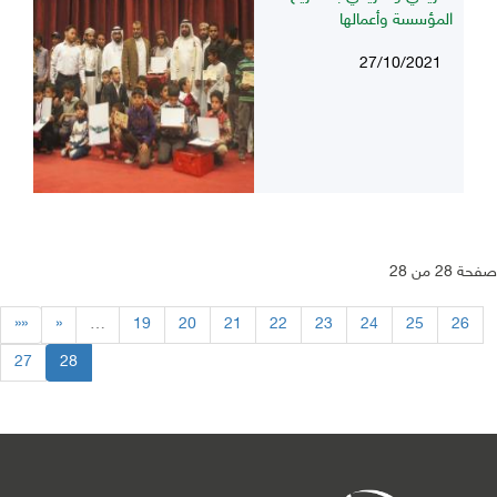
المؤسسة وأعمالها
27/10/2021
صفحة 28 من 28
««
«
…
19
20
21
22
23
24
25
26
27
28